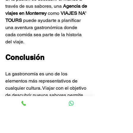
través de sus sabores, una 
Agencia de 
viajes en Monterrey
 como 
VIAJES NA' 
TOURS
 puede ayudarte a planificar 
una aventura gastronómica donde 
cada comida sea parte de la historia 
del viaje.
Conclusión
La gastronomía es uno de los 
elementos más representativos de 
cualquier cultura. Viajar con el objetivo 
de descubrir nuevos sabores permite 
conocer un destino desde una 
perspectiva diferente y mucho más 
auténtica.
Con el respaldo de 
VIAJES NA' 