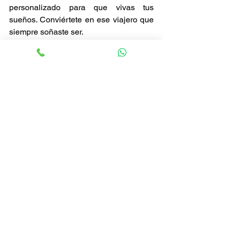
personalizado para que vivas tus 
sueños. Conviértete en ese viajero que 
siempre soñaste ser.
Contáctanos por WhatsApp y cotiza 
ahora
PREGUNTAS FRECUENTES
¿Qué no te puedes perder si vas a 
Londres?
Si vas a Londres, no te puedes perder 
el Big Ben, el London Eye, el Cambio 
de Guardia en Buckingham Palace, la 
Torre de Londres, y un paseo por el 
Támesis. También vale la pena visitar 
sus museos gratuitos, como el Museo 
Británico y la National Gallery, y 
explorar barrios como Notting Hill y 