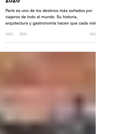
para Viajar desde Monterrey en
2026
París es uno de los destinos más soñados por
viajeros de todo el mundo. Su historia,
arquitectura y gastronomía hacen que cada visita
sea especial. Si estás planeando unas vacaciones
para 2026, elegir paquetes de viajes a París todo
incluido puede ayudarte a disfrutar cada momento
sin preocuparte por la organización. Un paquete
bien diseñado reúne transporte, hospedaje y
experiencias en un solo plan, lo que permite
ahorrar tiempo y evitar gastos inesperados. En
esta guía desc