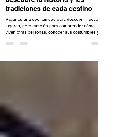
jk618234
17 jul
3 min de lectura
Agencia de viajes en
Monterrey: Turismo cultural:
descubre la historia y las
tradiciones de cada destino
Viajar es una oportunidad para descubrir nuevos
lugares, pero también para comprender cómo
viven otras personas, conocer sus costumbres y
aprender sobre su historia. Precisamente por eso,
el turismo cultural se ha convertido en una de las
formas de viaje más enriquecedoras para quienes
desean vivir experiencias auténticas. Más allá de
visitar monumentos famosos, este tipo de turismo
permite conectar con la esencia de cada destino.
Si estás interesado en este tipo de experienc