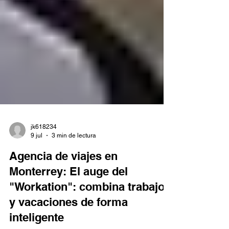
jk618234