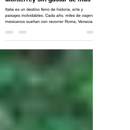
Γ
Cómo elegir los mejores
paquetes de viaje a Italia desde
Monterrey sin gastar de más
Italia es un destino lleno de historia, arte y
paisajes inolvidables. Cada año, miles de viajeros
mexicanos sueñan con recorrer Roma, Venecia,
Florencia y la Costa Amalfitana. Sin embargo,
encontrar paquetes de viaje a Italia desde
Monterrey que ofrezcan calidad y buen precio
puede ser un reto. Existen muchas opciones, pero
no todas incluyen los servicios que realmente
necesitas. Antes de reservar, vale la pena conocer
qué aspectos comparar para tomar una decisión
inteligente