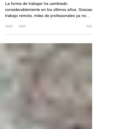
9 jul
3 min de lectura
Agencia de viajes en
Monterrey: El auge del
"Workation": combina trabajo
y vacaciones de forma
inteligente
La forma de trabajar ha cambiado
considerablemente en los últimos años. Gracias al
trabajo remoto, miles de profesionales ya no
dependen de una oficina física para realizar sus
actividades. Esta transformación ha dado origen a
una nueva tendencia turística conocida como
workation, una combinación entre trabajo (work) y
vacaciones (vacation). Cada vez más personas
aprovechan esta modalidad para trabajar desde
destinos turísticos mientras disfrutan de nuevas
experiencias. Para