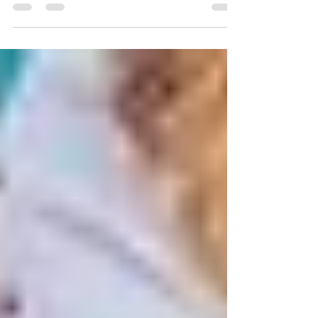
Agencia de viajes en
Monterrey: Cómo elegir el
mejor destino según la
temporada del año
Elegir un destino para tus vacaciones no depende
únicamente del presupuesto o del tiempo
disponible. Uno de los factores más importantes,
y muchas veces menos considerados, es la
temporada del año. El clima, la cantidad de
turistas, los eventos locales e incluso los precios
pueden cambiar considerablemente según la
época en la que decidas viajar. Por ello, contar
con el apoyo de una Agencia de viajes en
Monterrey como VIAJES NA' TOURS puede
ayudarte a elegir el momento perfec