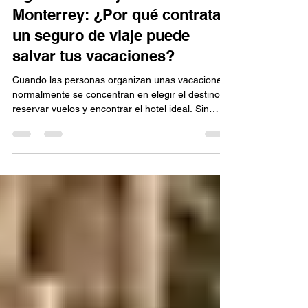
jk618234
29 jul
2 min de lectura
Agencia de viajes en
Monterrey: ¿Por qué contratar
un seguro de viaje puede
salvar tus vacaciones?
Cuando las personas organizan unas vacaciones,
normalmente se concentran en elegir el destino,
reservar vuelos y encontrar el hotel ideal. Sin
embargo, existe un aspecto que muchas veces
pasa desapercibido y que puede marcar una
enorme diferencia durante el viaje: el seguro de
viaje. Aunque nadie planea enfrentar un problema
durante sus vacaciones, los imprevistos pueden
ocurrir en cualquier momento. Desde retrasos en
vuelos hasta emergencias médicas o pérdida de