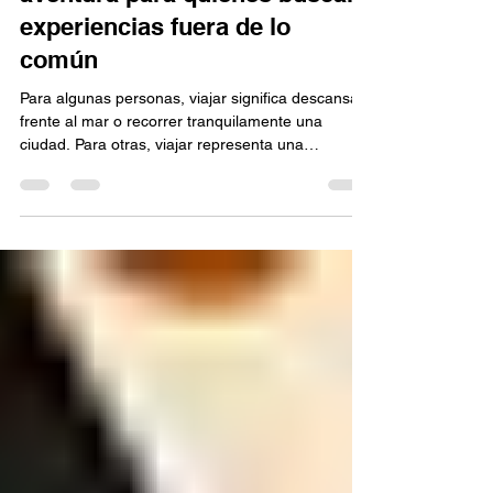
Agencia de viajes en
Monterrey: Turismo de
aventura para quienes buscan
experiencias fuera de lo
común
Para algunas personas, viajar significa descansar
frente al mar o recorrer tranquilamente una
ciudad. Para otras, viajar representa una
oportunidad para salir de su zona de confort,
descubrir paisajes impresionantes y vivir
experiencias llenas de adrenalina. El turismo de
aventura ha ganado popularidad entre quienes
buscan vacaciones diferentes y desean regresar a
casa con historias que contar. Si estás interesado
en este tipo de experiencias, contar con una
Agencia de viajes