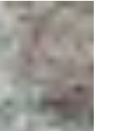
inteligente
La forma de trabajar ha cambiado
considerablemente en los últimos años. Gracias al
trabajo remoto, miles de profesionales ya no
dependen de una oficina física para realizar sus
actividades. Esta transformación ha dado origen a
una nueva tendencia turística conocida como
workation, una combinación entre trabajo (work) y
vacaciones (vacation). Cada vez más personas
aprovechan esta modalidad para trabajar desde
destinos turísticos mientras disfrutan de nuevas
experiencias. Para