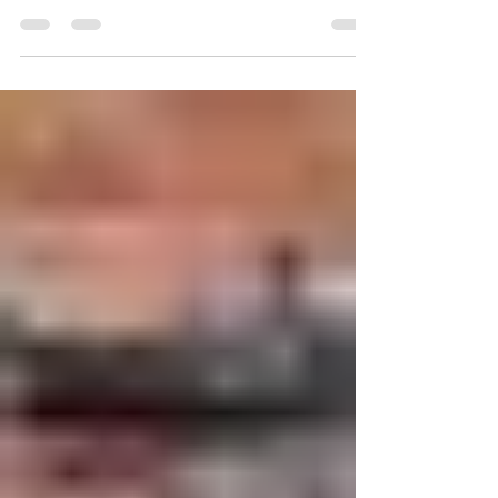
arquitectura y gastronomía hacen que cada visita
sea especial. Si estás planeando unas vacaciones
para 2026, elegir paquetes de viajes a París todo
incluido puede ayudarte a disfrutar cada momento
sin preocuparte por la organización. Un paquete
bien diseñado reúne transporte, hospedaje y
experiencias en un solo plan, lo que permite
ahorrar tiempo y evitar gastos inesperados. En
esta guía desc