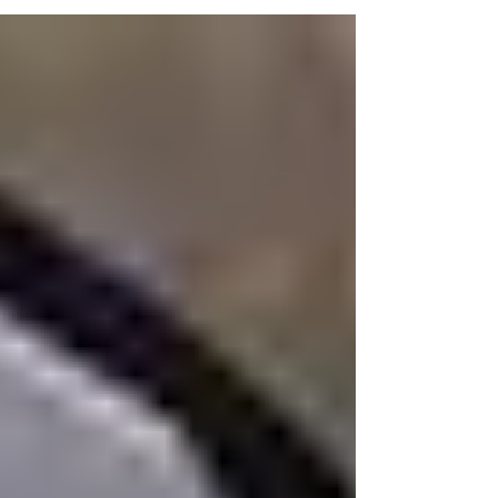
tradiciones de cada destino
Viajar es una oportunidad para descubrir nuevos
lugares, pero también para comprender cómo
viven otras personas, conocer sus costumbres y
aprender sobre su historia. Precisamente por eso,
el turismo cultural se ha convertido en una de las
formas de viaje más enriquecedoras para quienes
desean vivir experiencias auténticas. Más allá de
visitar monumentos famosos, este tipo de turismo
permite conectar con la esencia de cada destino.
Si estás interesado en este tipo de experienc