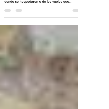
jk618234
17 jun
2 min de lectura
El Arte de Crear Recuerdos
Inolvidables con una Agencia
de Viajes en Monterrey
Cuando las personas recuerdan sus mejores
viajes, rara vez hablan únicamente de los hoteles
donde se hospedaron o de los vuelos que
tomaron. Lo que realmente permanece en la
memoria son las experiencias, las emociones y
los momentos compartidos. Por esta razón, viajar
se ha convertido en mucho más que trasladarse
de un lugar a otro; se trata de construir recuerdos