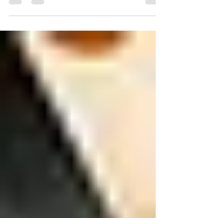
Para algunas personas, viajar significa descansar
frente al mar o recorrer tranquilamente una
ciudad. Para otras, viajar representa una
oportunidad para salir de su zona de confort,
descubrir paisajes impresionantes y vivir
experiencias llenas de adrenalina. El turismo de
aventura ha ganado popularidad entre quienes
buscan vacaciones diferentes y desean regresar a
casa con historias que contar. Si estás interesado
en este tipo de experiencias, contar con una
Agencia de viajes