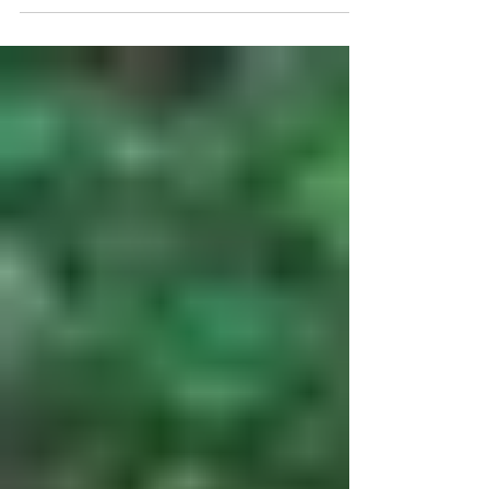
mexicanos sueñan con recorrer Roma, Venecia,
Florencia y la Costa Amalfitana. Sin embargo,
encontrar paquetes de viaje a Italia desde
Monterrey que ofrezcan calidad y buen precio
puede ser un reto. Existen muchas opciones, pero
no todas incluyen los servicios que realmente
necesitas. Antes de reservar, vale la pena conocer
qué aspectos comparar para tomar una decisión
inteligente