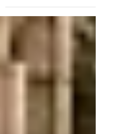
salvar tus vacaciones?
Cuando las personas organizan unas vacaciones,
normalmente se concentran en elegir el destino,
reservar vuelos y encontrar el hotel ideal. Sin
embargo, existe un aspecto que muchas veces
pasa desapercibido y que puede marcar una
enorme diferencia durante el viaje: el seguro de
viaje. Aunque nadie planea enfrentar un problema
durante sus vacaciones, los imprevistos pueden
ocurrir en cualquier momento. Desde retrasos en
vuelos hasta emergencias médicas o pérdida de
equipaje, co