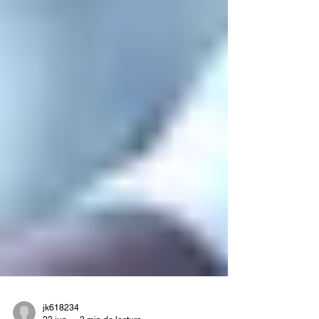
Elegir un destino para tus vacaciones no depende
únicamente del presupuesto o del tiempo
disponible. Uno de los factores más importantes,
y muchas veces menos considerados, es la
temporada del año. El clima, la cantidad de
turistas, los eventos locales e incluso los precios
pueden cambiar considerablemente según la
época en la que decidas viajar. Por ello, contar
con el apoyo de una Agencia de viajes en
Monterrey como VIAJES NA' TOURS puede
ayudarte a elegir el momento perfec