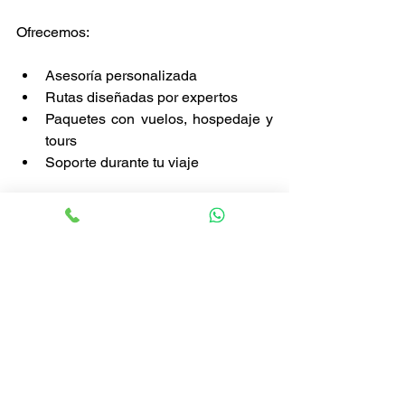
Ofrecemos:
Asesoría personalizada
Rutas diseñadas por expertos
Paquetes con vuelos, hospedaje y 
tours
Soporte durante tu viaje
Nuestro equipo está especializado en 
primerizos. Sabemos qué necesitas, 
qué evitar y cómo optimizar tu 
experiencia según la época. La primera 
vez en Europa puede ser abrumadora si 
no se planea bien, pero con nosotros es 
una travesía guiada y segura.
Haz clic aquí y planea tu aventura 
europea con nosotros