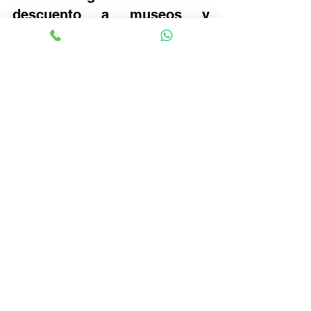
descuento a museos y 
atracciones
Primer domingo de cada mes: 
entrada gratuita a varios museos.
Paris Museum Pass: 
acceso a 
múltiples sitios por un costo único.
Aprovechar estas opciones ayuda a 
reducir considerablemente cuánto 
cuesta un viaje a París sin perder 
experiencias culturales.
Asesoría personalizada 
para tu viaje con Viajes 