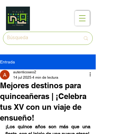
Entrada
autenticoseo2
14 jul 2025
4 min de lectura
Mejores destinos para
quinceañeras | ¡Celebra
tus XV con un viaje de
ensueño!
¡Los quince años son más que una 
fiesta, son el inicio de una nueva etapa!