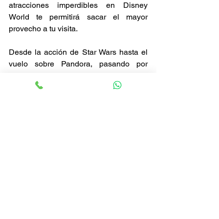
atracciones imperdibles en Disney 
World te permitirá sacar el mayor 
provecho a tu visita.
Desde la acción de Star Wars hasta el 
vuelo sobre Pandora, pasando por 
aventuras animadas y viajes en el 
tiempo, cada una de estas atracciones 
es una experiencia única. En Viajes NA 
Tours, nos especializamos en planear 
viajes personalizados que te permiten 
vivir la magia sin preocuparte por los 
detalles.
Te guiamos paso a paso para que tú 
solo te enfoques en disfrutar del Top 10 
atracciones imperdibles en Disney 
World junto a tu familia.