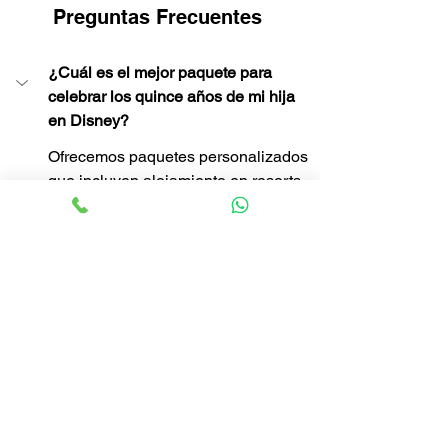
Preguntas Frecuentes 
¿Cuál es el mejor paquete para 
celebrar los quince años de mi hija 
en Disney?
Ofrecemos paquetes personalizados 
que incluyen alojamiento en resorts 
de Disney, entradas a los parques 
temáticos, experiencias especiales 
como cenas con personajes y 
opciones de fiesta de quince años en 
los hoteles de Disney
¿Pueden ayudarnos a planificar 
actividades especiales durante el 
viaje?
¿Cómo podemos asegurarnos de 
que el viaje sea inolvidable para 