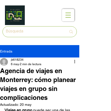
Entrada
jk618234
6 may
2 min de lectura
Agencia de viajes en
Monterrey: cómo planear
viajes en grupo sin
complicaciones
Actualizado:
20 may
Viajes en grupo
 puede ser una de las 