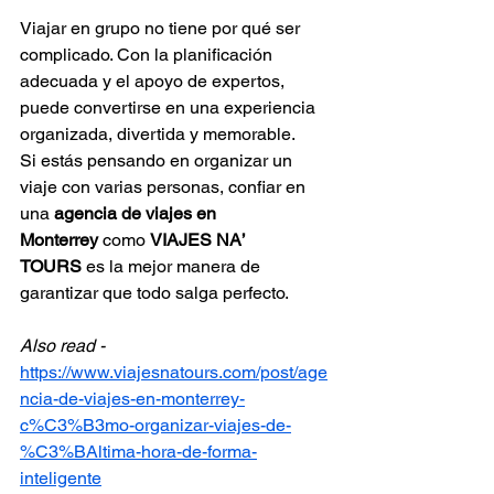
Viajar en grupo no tiene por qué ser 
complicado. Con la planificación 
adecuada y el apoyo de expertos, 
puede convertirse en una experiencia 
organizada, divertida y memorable.
Si estás pensando en organizar un 
viaje con varias personas, confiar en 
una 
agencia de viajes en 
Monterrey
 como 
VIAJES NA’ 
TOURS
 es la mejor manera de 
garantizar que todo salga perfecto.
Also read - 
https://www.viajesnatours.com/post/age
ncia-de-viajes-en-monterrey-
c%C3%B3mo-organizar-viajes-de-
%C3%BAltima-hora-de-forma-
inteligente